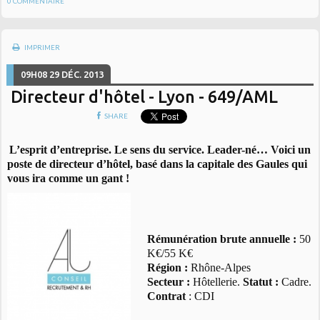
0
COMMENTAIRE
IMPRIMER
09H08
29
DÉC. 2013
Directeur d'hôtel - Lyon - 649/AML
SHARE
L’esprit d’entreprise. Le sens du service. Leader-né… Voici un
poste de directeur d’hôtel, basé dans la capitale des Gaules qui
vous ira comme un gant !
Rémunération brute annuelle :
50
K€/55 K€
Région :
Rhône-Alpes
Secteur :
Hôtellerie.
Statut :
Cadre.
Contrat
: CDI