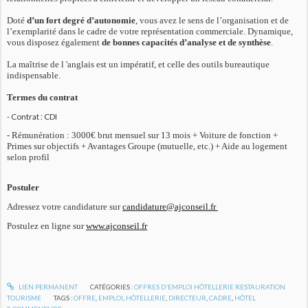
Doté
d’un fort degré d’autonomie
, vous avez le sens de l’organisation et de
l’exemplarité dans le cadre de votre représentation commerciale. Dynamique,
vous disposez également
de bonnes capacités d’analyse et de synthèse
.
La maîtrise de l 'anglais est un impératif, et celle des outils bureautique
indispensable.
Termes du contrat
- Contrat : CDI
- Rémunération : 3000€ brut mensuel sur 13 mois + Voiture de fonction +
Primes sur objectifs + Avantages Groupe (mutuelle, etc.) + Aide au logement
selon profil
Postuler
Adressez votre candidature sur
candidature@ajconseil.fr
Postulez en ligne sur
www.ajconseil.fr
LIEN PERMANENT
CATÉGORIES :
OFFRES D'EMPLOI HÔTELLERIE RESTAURATION
TOURISME
TAGS :
OFFRE
,
EMPLOI
,
HÔTELLERIE
,
DIRECTEUR
,
CADRE
,
HÔTEL