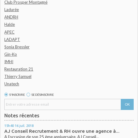
Club Prosper Montagné
Ladurée
ANDRH
Halde
APEC
LADAPT
Sonia Bressler
Gin-Ko
IMHI
Restauration 21
Thierry Samuel
Unatech
S'INSCRIRE
SE DÉSINSCRIRE
Notes récentes
15h40
16
juil. 2018
AJ Conseil Recrutement & RH ouvre une agence à...
A l’occasion de son 25 ème anniversaire, AJ Conseil...