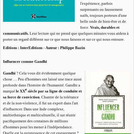
l'expérience, parfois
surprenants ou faussement
naïfs, toujours porteurs d'une
belle onde de bien-être et de
force.
Vrais, durables et
communicatifs.
Leur lecture qui ne prend que quelques minutes vous aidera à
porter un regard différent sur ce que nous faisons et sur ce qui nous entoure.
Editions : InterEditions
-
Auteur : Philippe Bazin
Influencer comme Gandhi
Gandhi
? Cela vous dit évidemment quelque
chose … Peu d'hommes ont laissé une trace aussi
profonde dans l'histoire de l'humanité. Gandhi a
e
marqué
le XX
siècle par sa ligne de conduite et
sa force de conviction
. Chantre de la tolérance
et de la non-violence, il fut un expert dans l'art
d'influencer. Dans une Inde complexe,
multiethnique et multiculturelle, il sut réunir
pacifiquement des centaines de millions
d'hommes pour les mener à l'indépendance.
Quelle est la quintessence de cet engagement ?