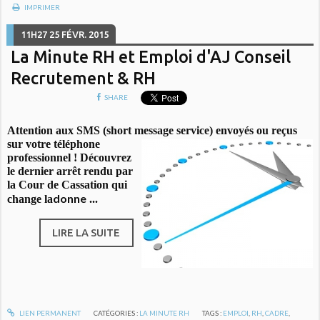
IMPRIMER
11H27
25
FÉVR. 2015
La Minute RH et Emploi d'AJ Conseil
Recrutement & RH
SHARE
Attention aux SMS (short message service) envoyés ou reçus
sur votre
téléphone
professionnel ! Découvrez
le dernier arrêt rendu par
la Cour de Cassation qui
donne
change la
...
LIRE LA SUITE
LIEN PERMANENT
CATÉGORIES :
LA MINUTE RH
TAGS :
EMPLOI
,
RH
,
CADRE
,