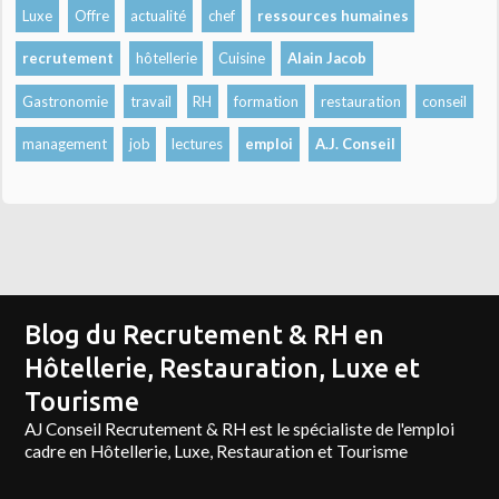
Luxe
Offre
actualité
chef
ressources humaines
recrutement
hôtellerie
Cuisine
Alain Jacob
Gastronomie
travail
RH
formation
restauration
conseil
management
job
lectures
emploi
A.J. Conseil
Blog du Recrutement & RH en
Hôtellerie, Restauration, Luxe et
Tourisme
AJ Conseil Recrutement & RH est le spécialiste de l'emploi
cadre en Hôtellerie, Luxe, Restauration et Tourisme