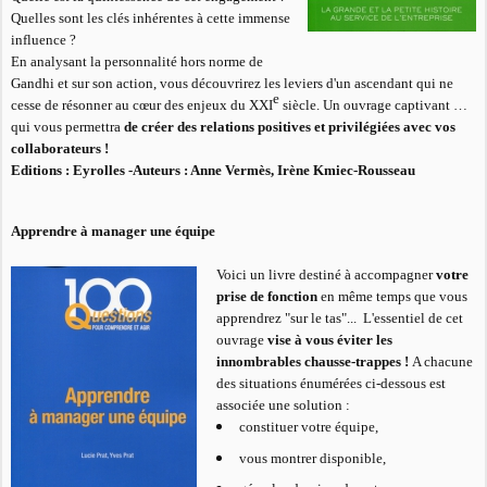
Quelles sont les clés inhérentes à cette immense
influence ?
En analysant la personnalité hors norme de
Gandhi et sur son action, vous découvrirez les leviers d'un ascendant qui ne
e
cesse de résonner au cœur des enjeux du XXI
siècle. Un ouvrage captivant …
qui vous permettra
de créer des relations positives et privilégiées avec vos
collaborateurs !
Editions : Eyrolles -
Auteurs : Anne Vermès, Irène Kmiec-Rousseau
Apprendre à manager une équipe
Voici un livre destiné à accompagner
votre
prise de fonction
en même temps que vous
apprendrez "sur le tas"... L'essentiel de cet
ouvrage
vise à vous éviter les
innombrables chausse-trappes !
A chacune
des situations énumérées ci-dessous est
associée une solution :
constituer votre équipe,
vous montrer disponible,