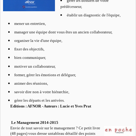
gérer les dossiers de votre
prédécesseur,
établir un diagnostic de l'équipe,
mener un entretien,
manager une équipe dont vous êtes un ancien collaborateur,
organiser la vie d'une équipe,
fixer des objectifs,
bien communiquer,
motiver un collaborateur,
former, gérer les émotions et déléguer,
animer des réunions,
savoir dire non à votre hiérarchie,
gérer les départs et les arrivées.
Editions : AFNOR -
Auteurs : Lucie et Yves Prat
Le Management 2014-2015
Envie de tout savoir sur le management ? Ce petit livre
(48 pages) vous dresse untableau détaillé des points