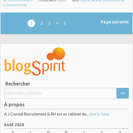
LIEN PERMANENT
CATÉGORIES :
NEWS
TAGS :
GASTRONOMIE
,
RESTAURATION
0
COMMENTAIRE
Page suivante
1
2
3
4
5
Rechercher
À propos
A J Conseil Recrutement & RH est un cabinet de...
Lire la suite
Août 2026
D
L
M
M
J
V
S