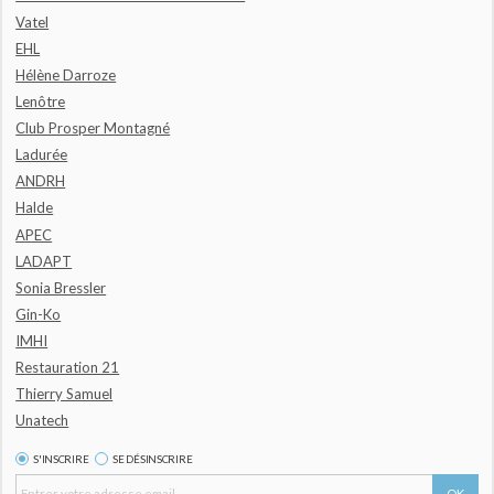
Vatel
EHL
Hélène Darroze
Lenôtre
Club Prosper Montagné
Ladurée
ANDRH
Halde
APEC
LADAPT
Sonia Bressler
Gin-Ko
IMHI
Restauration 21
Thierry Samuel
Unatech
S'INSCRIRE
SE DÉSINSCRIRE