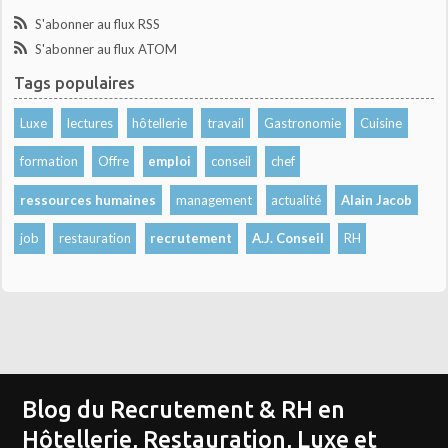
S'abonner au flux RSS
S'abonner au flux ATOM
Tags populaires
Luxe
lectures
hôtellerie
travail
Gastronomie
Cuisine
formation
Offre
emploi
conseil
chef
ressources humaines
management
actualité
Alain Jacob
job
restauration
recrutement
A.J. Conseil
RH
Blog du Recrutement & RH en
Hôtellerie, Restauration, Luxe et