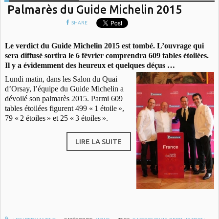
Palmarès du Guide Michelin 2015
SHARE
Le verdict du Guide Michelin 2015 est tombé. L’ouvrage qui
sera diffusé sortira le 6 février comprendra 609 tables étoilées.
Il y a évidemment des heureux et quelques déçus …
Lundi matin, dans les Salon du Quai
d’Orsay, l’équipe du Guide Michelin a
dévoilé son palmarès 2015. Parmi 609
tables étoilées figurent 499 «
1
é
toile
»
,
79
«
2
é
toiles
»
et 25
«
3
é
toiles
»
.
LIRE LA SUITE