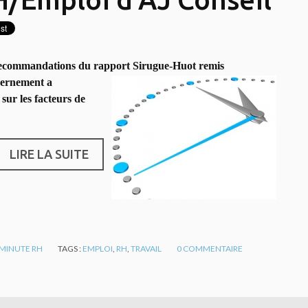
es recommandations du rapport
Sirugue-Huot remis
vernement a
 sur les facteurs de
LIRE LA SUITE
 MINUTE RH
TAGS :
EMPLOI
,
RH
,
TRAVAIL
0
COMMENTAIRE