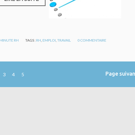
 MINUTE RH
TAGS :
RH
,
EMPLOI
,
TRAVAIL
0
COMMENTAIRE
Page suiva
3
4
5