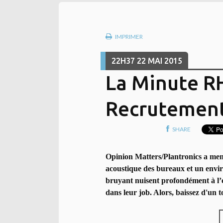
IMPRIMER
22H37
22
MAI 2015
La Minute R
Recrutement
SHARE
Opinion Matters/Plantronics a me
acoustique des bureaux et un
envi
bruyant nuisent profondément à l’ef
dans leur job. Alors, baissez d'un to