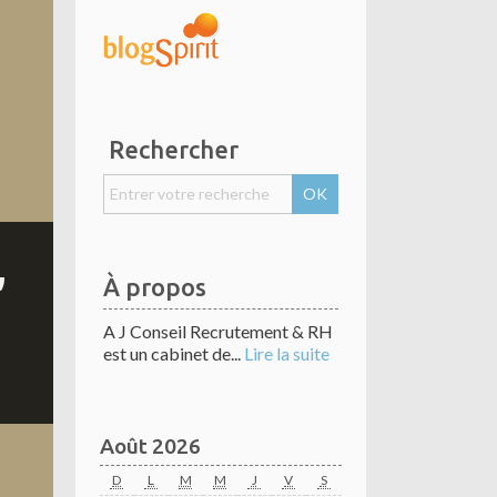
Rechercher
,
À propos
A J Conseil Recrutement & RH
est un cabinet de...
Lire la suite
Août 2026
D
L
M
M
J
V
S