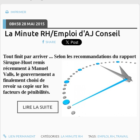
IMPRIMER
08H58
28
MAI 2015
La Minute RH/Emploi d'AJ Conseil
SHARE
Tout finit par arriver ... Selon les recommandations du rapport
Sirugue-Huot remis
récemment à Manuel
Valls, le gouvernement a
finalement choisi de
revoir sa copie sur les
facteurs de pénibilités.
LIRE LA SUITE
LIEN PERMANENT
CATÉGORIES :
LA MINUTE RH
TAGS :
EMPLOI
,
RH
,
TRAVAIL