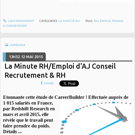
LIEN PERMANENT
CATÉGORIES :
LA MINUTE RH
TAGS :
RH
,
EMPLOI
,
TRAVAIL
0
COMMENTAIRE
IMPRIMER
13H52
12
MAI 2015
La Minute RH/Emploi d'AJ Conseil
Recrutement & RH
SHARE
Etonnante cette étude de CareerBuilder ! Effectuée auprès de
1 015
salariés en France,
par Redshift Research en
mars et avril 2015, elle
révèle que le travail peut
faire prendre du poids.
Détails ...