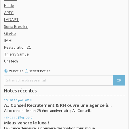
Halde
APEC
LADAPT
Sonia Bressler
Gin-Ko
IMHI
Restauration 21
Thierry Samuel
Unatech
S'INSCRIRE
SE DÉSINSCRIRE
Notes récentes
15h40
16
juil. 2018
AJ Conseil Recrutement & RH ouvre une agence à...
A l’occasion de son 25 ème anniversaire, AJ Conseil...
13h04
12
févr. 2017
Mieux vendre le luxe !
La France demeure la première destination touristique...