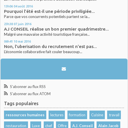
13h06
04
août 2016
Pourquoi l'été est-il une période priviligiée...
Parce que vos concurrents potentiels partent se la...
23h38
07
juin 2016
AJ CONSEIL réalise un bon premier quadrimestre...
Malgré une mauvaise activité touristique française...
06h41
10
mai 2016
Non, l'uberisation du recrutement n'est pas...
L’économie collaborative fait couler beaucoup...
S'abonner au flux RSS
S'abonner au flux ATOM
Tags populaires
ressources humaines
lectures
formation
Cuisine
travail
restauration
Luxe
chef
Offre
A.J. Conseil
Alain Jacob