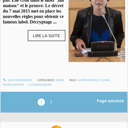
pas. Elle croit dans le label "fait
maison" et le prouve. Le décret
du 7 mai 2015 met en place les
nouvelles règles pour obtenir ce
fameux label. Décryptage ...
LIRE LA SUITE
LIEN PERMANENT
CATÉGORIES :
NEWS
TAGS :
GASTRONOMIE
,
CUISINE
,
RESTAURATION
0
COMMENTAIRE
Page suivante
1
2