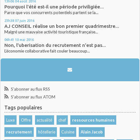
13h06
04
août 2016
Pourquoi l'été est-il une période priviligiée...
Parce que vos concurrents potentiels partent se la...
23h38
07
juin 2016
AJ CONSEIL réalise un bon premier quadrimestre...
Malgré une mauvaise activité touristique française...
06h41
10
mai 2016
Non, l'uberisation du recrutement n'est pas...
L’économie collaborative fait couler beaucoup...
S'abonner au flux RSS
S'abonner au flux ATOM
Tags populaires
Luxe
Offre
actualité
chef
ressources humaines
recrutement
hôtellerie
Cuisine
Alain Jacob