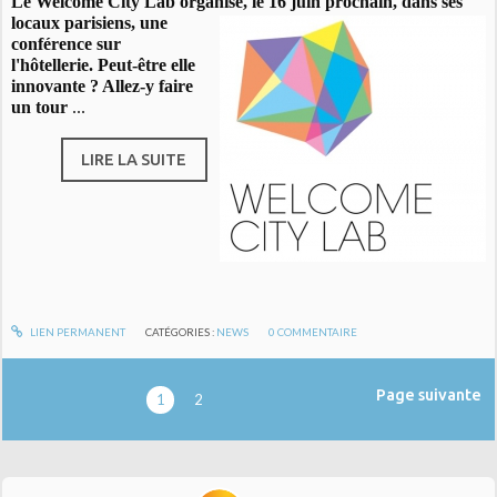
Le Welcome City Lab organise, le 16 juin prochain, dans ses
locaux
parisiens, une
conférence sur
l'hôtellerie. Peut-être elle
innovante ? Allez-y faire
un tour
...
LIRE LA SUITE
LIEN PERMANENT
CATÉGORIES :
NEWS
0
COMMENTAIRE
Page suivante
1
2