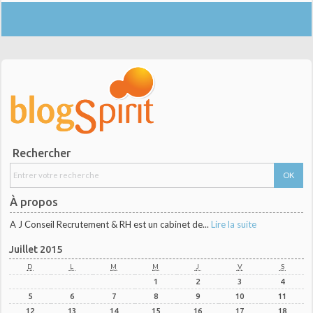
Rechercher
À propos
A J Conseil Recrutement & RH est un cabinet de...
Lire la suite
Juillet 2015
D
L
M
M
J
V
S
1
2
3
4
5
6
7
8
9
10
11
12
13
14
15
16
17
18