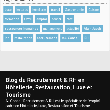
Luxe
lectures
hôtellerie
travail
Gastronomie
Cuisine
formation
Offre
emploi
conseil
chef
ressources humaines
management
actualité
Alain Jacob
job
restauration
recrutement
A.J. Conseil
RH
Blog du Recrutement & RH en
Hôtellerie, Restauration, Luxe et
Tourisme
AJ Conseil Recrutement & RH est le spécialiste de l'emploi
cadre en Hôtellerie, Luxe, Restauration et Tourisme