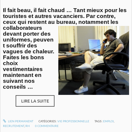
Il fait beau, il fait chaud … Tant mieux pour les
touristes et autres vacanciers. Par contre,
ceux qui restent au bureau, notamment
les
collaborateurs
devant porter des
uniformes, peuven
t souffrir des
vagues de chaleur.
Faites les bons
choix
vestimentaires
maintenant en
suivant nos
conseils …
LIRE LA SUITE
LIEN PERMANENT
CATÉGORIES :
VIE PROFESSIONNELLE
TAGS :
EMPLOI
,
RECRUTEMENT
,
RH
0
COMMENTAIRE