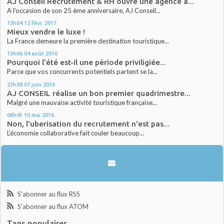
AJ Conseil Recrutement & RH ouvre une agence à...
A l’occasion de son 25 ème anniversaire, AJ Conseil...
13h04
12
févr. 2017
Mieux vendre le luxe !
La France demeure la première destination touristique...
13h06
04
août 2016
Pourquoi l'été est-il une période priviligiée...
Parce que vos concurrents potentiels partent se la...
23h38
07
juin 2016
AJ CONSEIL réalise un bon premier quadrimestre...
Malgré une mauvaise activité touristique française...
06h41
10
mai 2016
Non, l'uberisation du recrutement n'est pas...
L’économie collaborative fait couler beaucoup...
S'abonner au flux RSS
S'abonner au flux ATOM
Tags populaires