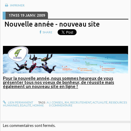
IMPRIMER
17H55
19
JANV. 2009
Nouvelle année - nouveau site
SHARE
Pour la nouvelle année, nous sommes heureux de vous
présenter tous nos voeux de bonheur, de réussite mais
également un nouveau site en ligne !
LIEN PERMANENT
TAGS :
A.J. CONSEIL
,
RH
,
RECRUTEMENT
,
ACTUALITÉ
,
RESSOURCES
HUMAINES
,
ÉGALITÉ
,
HOMME
0
COMMENTAIRE
Les commentaires sont fermés.