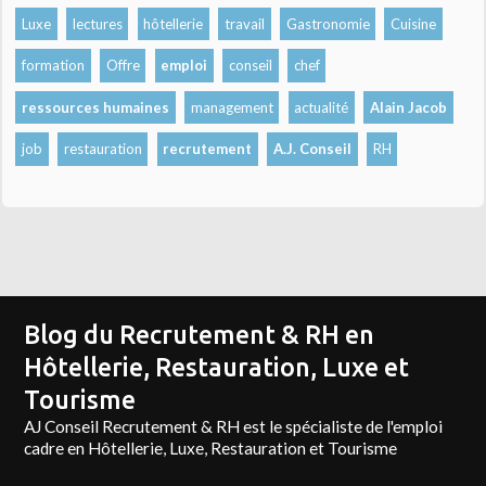
Luxe
lectures
hôtellerie
travail
Gastronomie
Cuisine
formation
Offre
emploi
conseil
chef
ressources humaines
management
actualité
Alain Jacob
job
restauration
recrutement
A.J. Conseil
RH
Blog du Recrutement & RH en
Hôtellerie, Restauration, Luxe et
Tourisme
AJ Conseil Recrutement & RH est le spécialiste de l'emploi
cadre en Hôtellerie, Luxe, Restauration et Tourisme