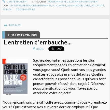
LIEN PERMANENT
CATÉGORIES :
NOS BONNES FEUILLES RH & MANAGEMENT
TAGS :
LECTURES
,
RESSOUCRES HUMAINES
,
A.J. CONSEIL
,
ALAIN JACOB
,
LIVRE
,
ACTUALITÉ
,
EMPLOI
0
COMMENTAIRE
IMPRIMER
11H55
04
FÉVR. 2008
L'entretien d'embauche...
SHARE
Sachez décrypter les questions les plus
fréquemment posées en entretien : Comment
vous jugez-vous? Quels sont vos plus grandes
qualités et vos plus grands défauts ? Quelles
caractéristiques possédez-vous qui vous font
penser pouvoir réussir dans ce job ? Décrivez-
nous une situation où vous n'avez pas pu
atteindre votre objectif.
Nous rencontrons une difficulté avec... comment vous y prendriez-
vous ? Quel est votre avis sur votre dernier employeur ? Que