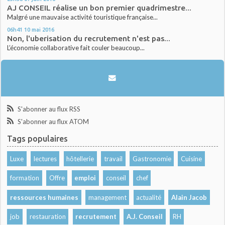
AJ CONSEIL réalise un bon premier quadrimestre...
Malgré une mauvaise activité touristique française...
06h41
10
mai 2016
Non, l'uberisation du recrutement n'est pas...
L’économie collaborative fait couler beaucoup...
S'abonner au flux RSS
S'abonner au flux ATOM
Tags populaires
Luxe
lectures
hôtellerie
travail
Gastronomie
Cuisine
formation
Offre
emploi
conseil
chef
ressources humaines
management
actualité
Alain Jacob
job
restauration
recrutement
A.J. Conseil
RH