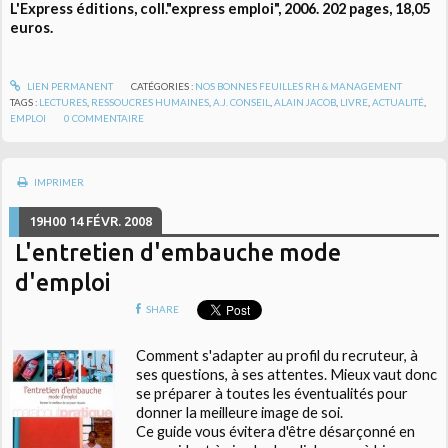
L'Express éditions, coll."express emploi", 2006. 202 pages, 18,05
euros.
LIEN PERMANENT
CATÉGORIES :
NOS BONNES FEUILLES RH & MANAGEMENT
TAGS :
LECTURES
,
RESSOUCRES HUMAINES
,
A.J. CONSEIL
,
ALAIN JACOB
,
LIVRE
,
ACTUALITÉ
,
EMPLOI
0
COMMENTAIRE
IMPRIMER
19H00
14
FÉVR. 2008
L'entretien d'embauche mode
d'emploi
SHARE
Comment s'adapter au profil du recruteur, à
ses questions, à ses attentes. Mieux vaut donc
se préparer à toutes les éventualités pour
donner la meilleure image de soi.
Ce guide vous évitera d'être désarçonné en