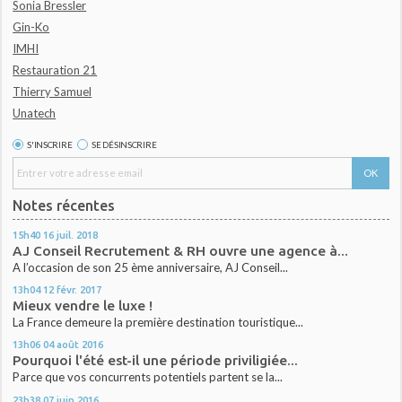
Sonia Bressler
Gin-Ko
IMHI
Restauration 21
Thierry Samuel
Unatech
S'INSCRIRE
SE DÉSINSCRIRE
Notes récentes
15h40
16
juil. 2018
AJ Conseil Recrutement & RH ouvre une agence à...
A l’occasion de son 25 ème anniversaire, AJ Conseil...
13h04
12
févr. 2017
Mieux vendre le luxe !
La France demeure la première destination touristique...
13h06
04
août 2016
Pourquoi l'été est-il une période priviligiée...
Parce que vos concurrents potentiels partent se la...
23h38
07
juin 2016