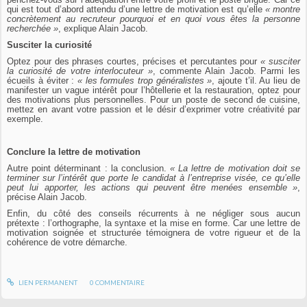
qui est tout d’abord attendu d’une lettre de motivation est qu’elle
«
montre
concrètement au recruteur pourquoi et en quoi vous êtes la personne
recherchée
»
, explique Alain Jacob.
Susciter la curiosité
Optez pour des phrases courtes, précises et percutantes pour
« susciter
la curiosité de votre interlocuteur »
, commente Alain Jacob. Parmi les
écueils à éviter :
« les formules trop généralistes »
, ajoute t’il. Au lieu de
manifester un vague intérêt pour l’hôtellerie et la restauration, optez pour
des motivations plus personnelles. Pour un poste de second de cuisine,
mettez en avant votre passion et le désir d’exprimer votre créativité par
exemple.
Conclure la lettre de motivation
Autre point déterminant : la conclusion.
« La lettre de motivation doit se
terminer sur l’intérêt que porte le candidat à l’entreprise visée, ce qu’elle
peut lui apporter, les actions qui peuvent être menées ensemble »
,
précise Alain Jacob.
Enfin, du côté des conseils récurrents à ne négliger sous aucun
prétexte : l’orthographe, la syntaxe et la mise en forme. Car une lettre de
motivation soignée et structurée témoignera de votre rigueur et de la
cohérence de votre démarche.
LIEN PERMANENT
0
COMMENTAIRE