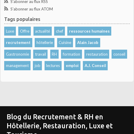
S'abonner au flux RSS
S'abonner au flux ATOM
Tags populaires
Luxe
Offre
actualité
chef
ressources humaines
recrutement
hôtellerie
Cuisine
Alain Jacob
Gastronomie
travail
RH
formation
restauration
conseil
management
job
lectures
emploi
A.J. Conseil
Blog du Recrutement & RH en
Hôtellerie, Restauration, Luxe et